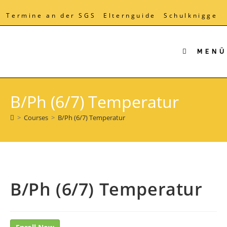
Zum
Inhalt
Termine an der SGS
Elternguide
Schulknigge
springen
MENÜ
B/Ph (6/7) Temperatur
>
Courses
>
B/Ph (6/7) Temperatur
B/Ph (6/7) Temperatur