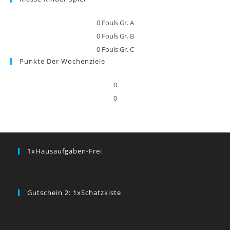
0
Fouls Gr. A
0
Fouls Gr. B
0
Fouls Gr. C
Punkte Der Wochenziele
0
0
1xHausaufgaben-Frei
Gutschein 2: 1xSchatzkiste