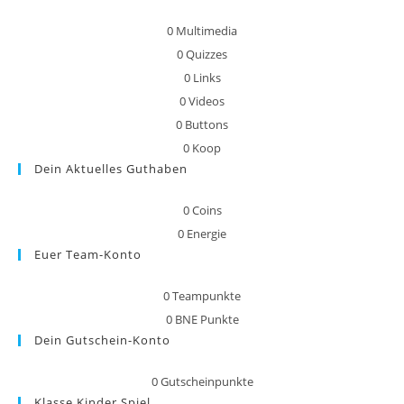
0
Multimedia
0
Quizzes
0
Links
0
Videos
0
Buttons
0
Koop
Dein Aktuelles Guthaben
0
Coins
0
Energie
Euer Team-Konto
0
Teampunkte
0
BNE Punkte
Dein Gutschein-Konto
0
Gutscheinpunkte
Klasse Kinder Spiel