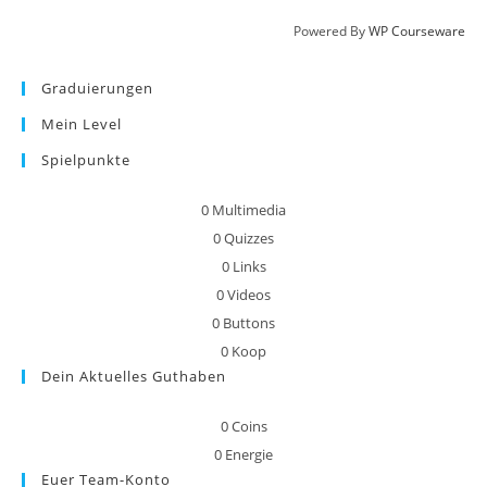
Powered By
WP Courseware
Graduierungen
Mein Level
Spielpunkte
0
Multimedia
0
Quizzes
0
Links
0
Videos
0
Buttons
0
Koop
Dein Aktuelles Guthaben
0
Coins
0
Energie
Euer Team-Konto