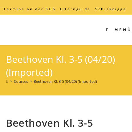
Zum
Inhalt
Termine an der SGS
Elternguide
Schulknigge
springen
MENÜ
Beethoven Kl. 3-5 (04/20)
(Imported)
>
Courses
>
Beethoven Kl. 3-5 (04/20) (Imported)
Beethoven Kl. 3-5