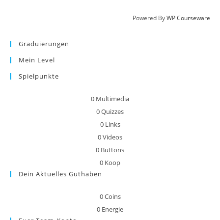
Powered By
WP Courseware
Graduierungen
Mein Level
Spielpunkte
0
Multimedia
0
Quizzes
0
Links
0
Videos
0
Buttons
0
Koop
Dein Aktuelles Guthaben
0
Coins
0
Energie