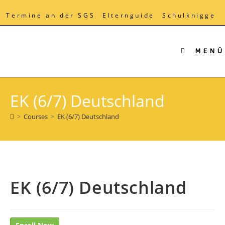
Zum
Inhalt
Termine an der SGS
Elternguide
Schulknigge
springen
MENÜ
EK (6/7) Deutschland
>
Courses
>
EK (6/7) Deutschland
EK (6/7) Deutschland