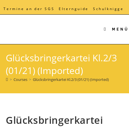
Zum
Inhalt
Termine an der SGS
Elternguide
Schulknigge
springen
MENÜ
Glücksbringerkartei Kl.2/3
(01/21) (Imported)
>
Courses
>
Glücksbringerkartei Kl.2/3 (01/21) (Imported)
Glücksbringerkartei