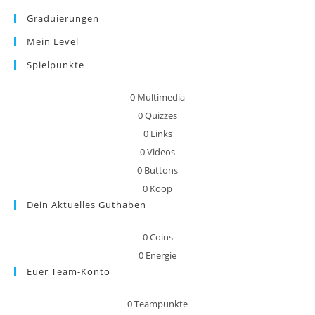
Graduierungen
Mein Level
Spielpunkte
0
Multimedia
0
Quizzes
0
Links
0
Videos
0
Buttons
0
Koop
Dein Aktuelles Guthaben
0
Coins
0
Energie
Euer Team-Konto
0
Teampunkte