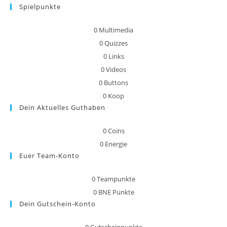
Spielpunkte
0
Multimedia
0
Quizzes
0
Links
0
Videos
0
Buttons
0
Koop
Dein Aktuelles Guthaben
0
Coins
0
Energie
Euer Team-Konto
0
Teampunkte
0
BNE Punkte
Dein Gutschein-Konto
0
Gutscheinpunkte