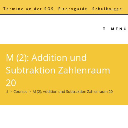
Zum
Inhalt
Termine an der SGS
Elternguide
Schulknigge
springen
MENÜ
M (2): Addition und
Subtraktion Zahlenraum
20
>
Courses
>
M (2): Addition und Subtraktion Zahlenraum 20