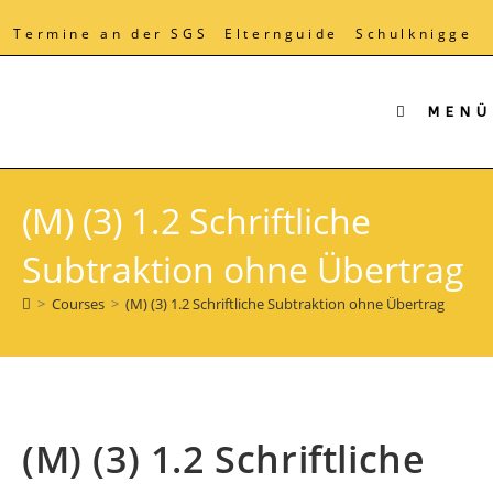
Zum
Inhalt
Termine an der SGS
Elternguide
Schulknigge
springen
MENÜ
(M) (3) 1.2 Schriftliche
Subtraktion ohne Übertrag
>
Courses
>
(M) (3) 1.2 Schriftliche Subtraktion ohne Übertrag
(M) (3) 1.2 Schriftliche