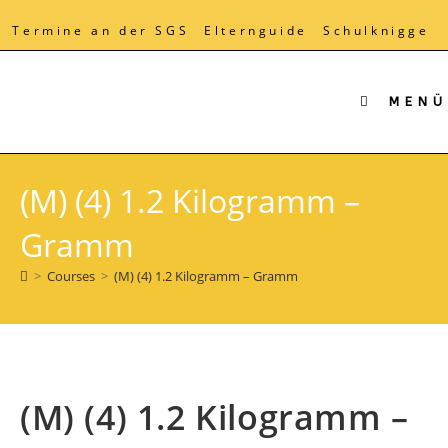
Zum
Inhalt
Termine an der SGS
Elternguide
Schulknigge
springen
MENÜ
(M) (4) 1.2 Kilogramm –
Gramm
>
Courses
>
(M) (4) 1.2 Kilogramm – Gramm
(M) (4) 1.2 Kilogramm –