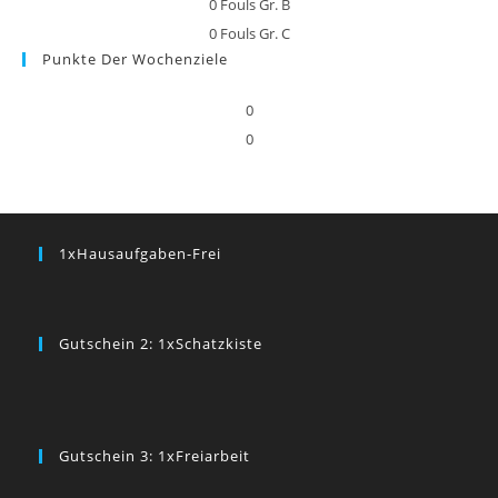
0
Fouls Gr. B
0
Fouls Gr. C
Punkte Der Wochenziele
0
0
1xHausaufgaben-Frei
Gutschein 2: 1xSchatzkiste
Gutschein 3: 1xFreiarbeit