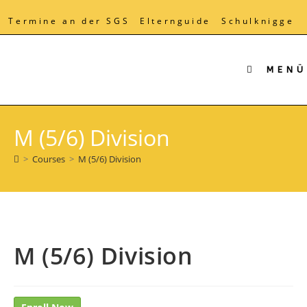
Zum
Inhalt
Termine an der SGS
Elternguide
Schulknigge
springen
MENÜ
M (5/6) Division
>
Courses
>
M (5/6) Division
M (5/6) Division