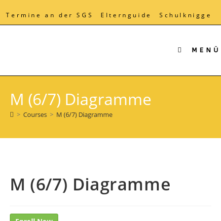
Zum
Inhalt
Termine an der SGS
Elternguide
Schulknigge
springen
MENÜ
M (6/7) Diagramme
>
Courses
>
M (6/7) Diagramme
M (6/7) Diagramme