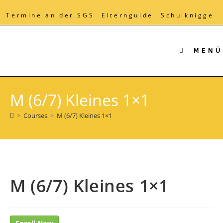
Zum
Inhalt
Termine an der SGS
Elternguide
Schulknigge
springen
MENÜ
M (6/7) Kleines 1×1
>
Courses
>
M (6/7) Kleines 1×1
M (6/7) Kleines 1×1