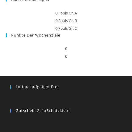
0
Fouls Gr. A
0
Fouls Gr. B
0
Fouls Gr. C
Punkte Der Wochenziele
0
0
1xHausaufgaben-Frei
Gutschein 2: 1xSchatzkiste