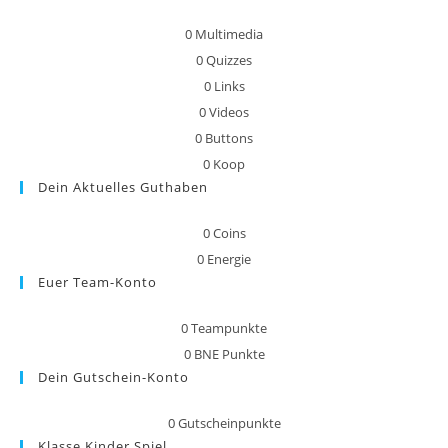
0
Multimedia
0
Quizzes
0
Links
0
Videos
0
Buttons
0
Koop
Dein Aktuelles Guthaben
0
Coins
0
Energie
Euer Team-Konto
0
Teampunkte
0
BNE Punkte
Dein Gutschein-Konto
0
Gutscheinpunkte
Klasse Kinder Spiel