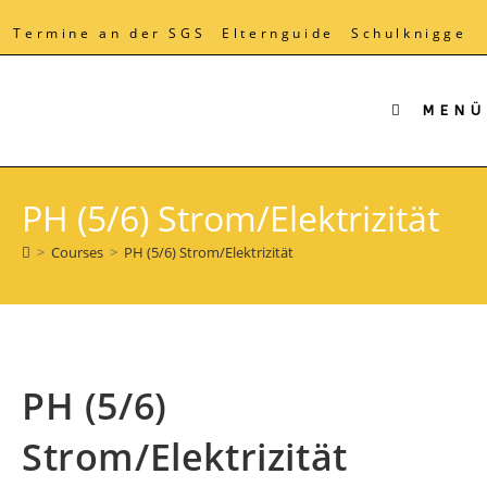
Zum
Inhalt
Termine an der SGS
Elternguide
Schulknigge
springen
MENÜ
PH (5/6) Strom/Elektrizität
>
Courses
>
PH (5/6) Strom/Elektrizität
PH (5/6)
Strom/Elektrizität