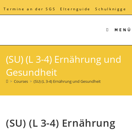
Zum
Inhalt
Termine an der SGS
Elternguide
Schulknigge
springen
MENÜ
(SU) (L 3-4) Ernährung und
Gesundheit
>
Courses
>
(SU) (L 3-4) Ernährung und Gesundheit
(SU) (L 3-4) Ernährung