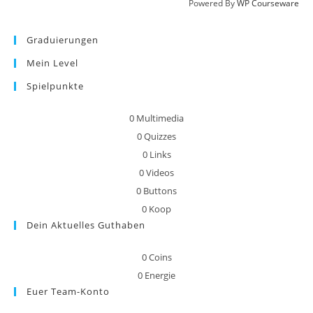
Powered By
WP Courseware
Graduierungen
Mein Level
Spielpunkte
0
Multimedia
0
Quizzes
0
Links
0
Videos
0
Buttons
0
Koop
Dein Aktuelles Guthaben
0
Coins
0
Energie
Euer Team-Konto