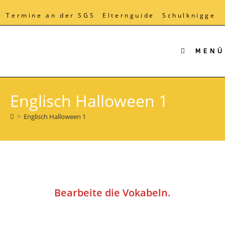
Zum
Inhalt
Termine an der SGS
Elternguide
Schulknigge
springen
MENÜ
Englisch Halloween 1
>
Englisch Halloween 1
Bearbeite die Vokabeln.