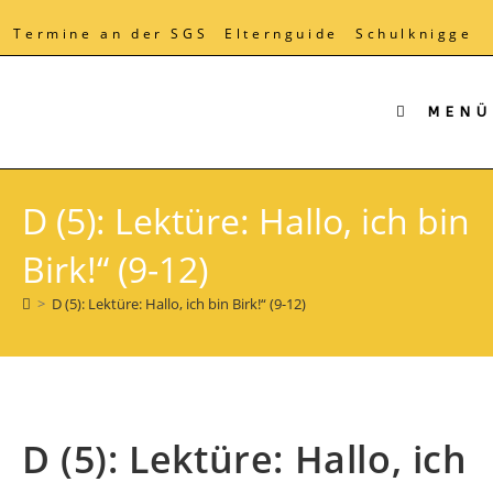
Zum
Inhalt
Termine an der SGS
Elternguide
Schulknigge
springen
MENÜ
D (5): Lektüre: Hallo, ich bin
Birk!“ (9-12)
>
D (5): Lektüre: Hallo, ich bin Birk!“ (9-12)
D (5): Lektüre: Hallo, ich