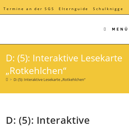
Zum
Inhalt
Termine an der SGS
Elternguide
Schulknigge
springen
MENÜ
D: (5): Interaktive Lesekarte
„Rotkehlchen“
>
D: (5): Interaktive Lesekarte „Rotkehlchen“
D: (5): Interaktive