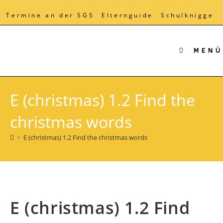
Zum
Inhalt
Termine an der SGS
Elternguide
Schulknigge
springen
MENÜ
E (christmas) 1.2 Find the
christmas words
>
E (christmas) 1.2 Find the christmas words
E (christmas) 1.2 Find