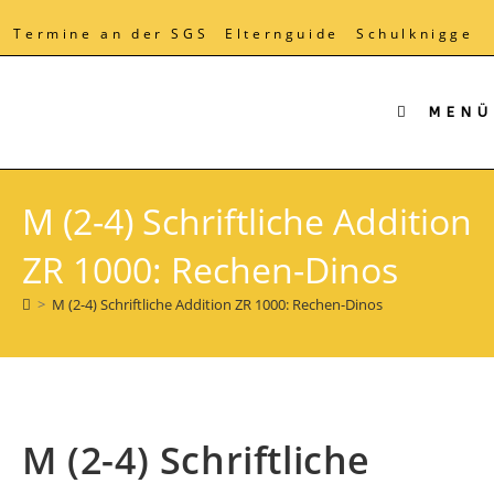
Zum
Inhalt
Termine an der SGS
Elternguide
Schulknigge
springen
MENÜ
M (2-4) Schriftliche Addition
ZR 1000: Rechen-Dinos
>
M (2-4) Schriftliche Addition ZR 1000: Rechen-Dinos
M (2-4) Schriftliche