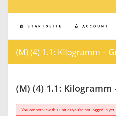
Zum
Inhalt
springen
STARTSEITE
ACCOUNT
(M) (4) 1.1: Kilogramm –
(M) (4) 1.1: Kilogram
You cannot view this unit as you’re not logged in yet.