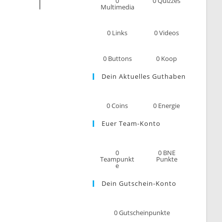
0
0
Quizzes
Multimedia
0
Links
0
Videos
0
Buttons
0
Koop
Dein Aktuelles Guthaben
0
Coins
0
Energie
Euer Team-Konto
0
0
BNE
Teampunkt
Punkte
e
Dein Gutschein-Konto
0
Gutscheinpunkte