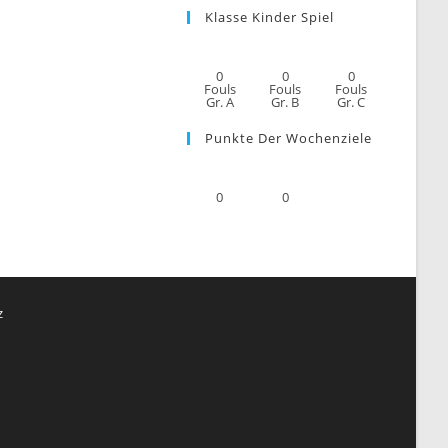
Klasse Kinder Spiel
0
0
0
Fouls
Fouls
Fouls
Gr. A
Gr. B
Gr. C
Punkte Der Wochenziele
0
0
z