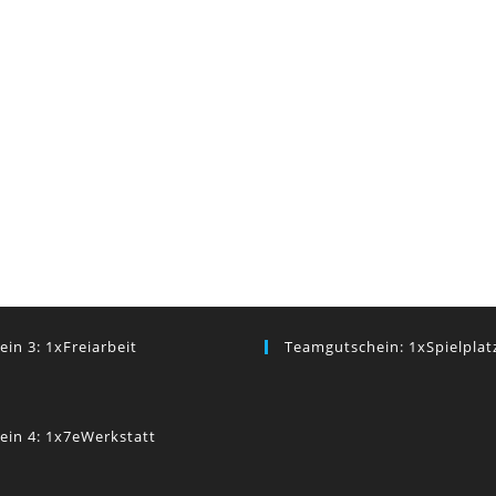
ein 3: 1xFreiarbeit
Teamgutschein: 1xSpielplat
ein 4: 1x7eWerkstatt