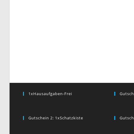
1xHausaufgaben-Frei
Gutsch
Gutschein 2: 1xSchatzkiste
Gutsch