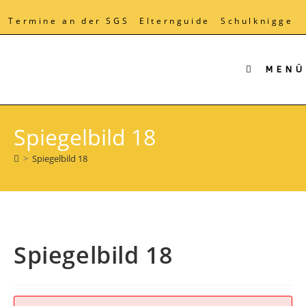
Zum
Inhalt
Termine an der SGS
Elternguide
Schulknigge
springen
MENÜ
Spiegelbild 18
>
Spiegelbild 18
Spiegelbild 18