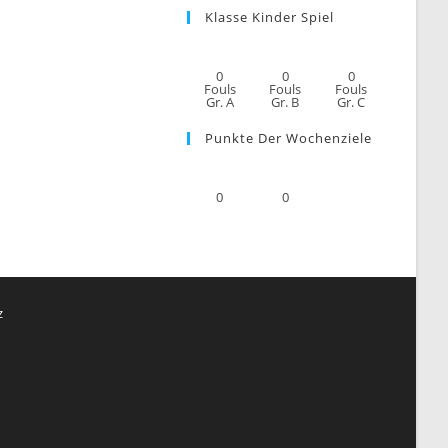
Klasse Kinder Spiel
0
0
0
Fouls
Fouls
Fouls
Gr. A
Gr. B
Gr. C
Punkte Der Wochenziele
0
0
z