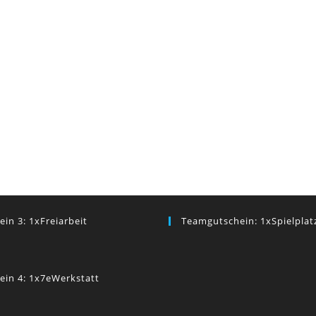
ein 3: 1xFreiarbeit
Teamgutschein: 1xSpielplat
ein 4: 1x7eWerkstatt