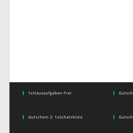
1xHausaufgaben-Frei
Gutsch
Gutschein 2: 1xSchatzkiste
Gutsch