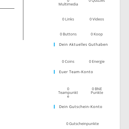
0
0
Quizzes
Multimedia
0
Links
0
Videos
0
Buttons
0
Koop
Dein Aktuelles Guthaben
0
Coins
0
Energie
Euer Team-Konto
0
0
BNE
Teampunkt
Punkte
e
Dein Gutschein-Konto
0
Gutscheinpunkte