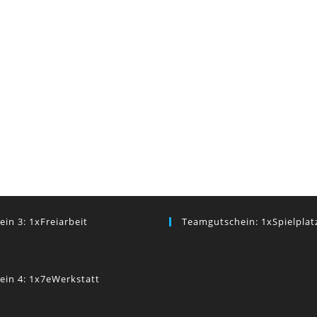
ein 3: 1xFreiarbeit
Teamgutschein: 1xSpielplat
ein 4: 1x7eWerkstatt