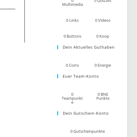
0
0
Quizzes
Multimedia
0
Links
0
Videos
0
Buttons
0
Koop
Dein Aktuelles Guthaben
0
Coins
0
Energie
Euer Team-Konto
0
0
BNE
Teampunkt
Punkte
e
Dein Gutschein-Konto
0
Gutscheinpunkte