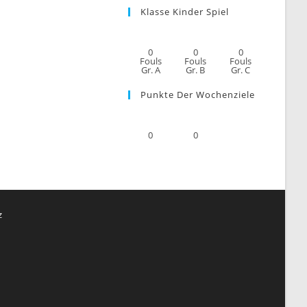
Klasse Kinder Spiel
0
0
0
Fouls
Fouls
Fouls
Gr. A
Gr. B
Gr. C
Punkte Der Wochenziele
0
0
z