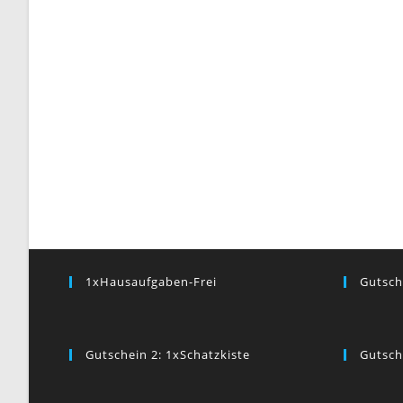
1xHausaufgaben-Frei
Gutsch
Gutschein 2: 1xSchatzkiste
Gutsch