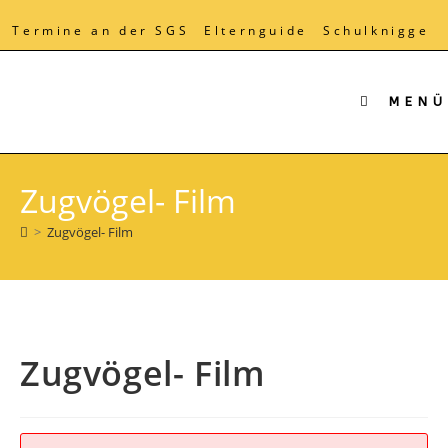
Zum
Inhalt
Termine an der SGS
Elternguide
Schulknigge
springen
MENÜ
Zugvögel- Film
>
Zugvögel- Film
Zugvögel- Film