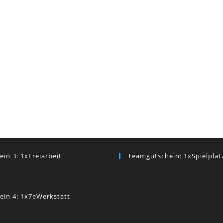
ein 3: 1xFreiarbeit
Teamgutschein: 1xSpielplat
ein 4: 1x7eWerkstatt