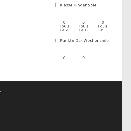
Klasse Kinder Spiel
0
0
0
Fouls
Fouls
Fouls
Gr. A
Gr. B
Gr. C
Punkte Der Wochenziele
0
0
z