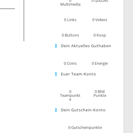
0
0
Quizzes
Multimedia
0
Links
0
Videos
0
Buttons
0
Koop
Dein Aktuelles Guthaben
0
Coins
0
Energie
Euer Team-Konto
0
0
BNE
Teampunkt
Punkte
e
Dein Gutschein-Konto
0
Gutscheinpunkte