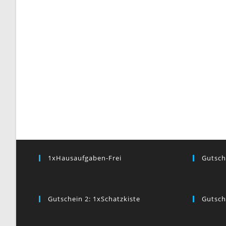
1xHausaufgaben-Frei
Gutsch
Gutschein 2: 1xSchatzkiste
Gutsch