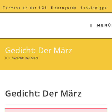
Zum
Inhalt
Termine an der SGS
Elternguide
Schulknigge
springen
MENÜ
Gedicht: Der März
>
Gedicht: Der März
Gedicht: Der März