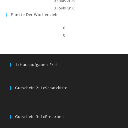
0
Fouls Gr. B
0
Fouls Gr. C
Punkte Der Wochenziele
0
0
1xHausaufgaben-Frei
Gutschein 2: 1xSchatzkiste
Gutschein 3: 1xFreiarbeit