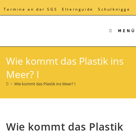
Zum
Inhalt
Termine an der SGS
Elternguide
Schulknigge
springen
MENÜ
Wie kommt das Plastik ins
Meer? I
>
Wie kommt das Plastik ins Meer? I
Wie kommt das Plastik