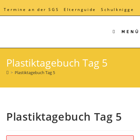
Zum
Inhalt
Termine an der SGS
Elternguide
Schulknigge
springen
MENÜ
Plastiktagebuch Tag 5
>
Plastiktagebuch Tag 5
Plastiktagebuch Tag 5