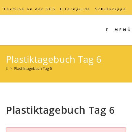
Zum
Inhalt
Termine an der SGS
Elternguide
Schulknigge
springen
MENÜ
Plastiktagebuch Tag 6
>
Plastiktagebuch Tag 6
Plastiktagebuch Tag 6