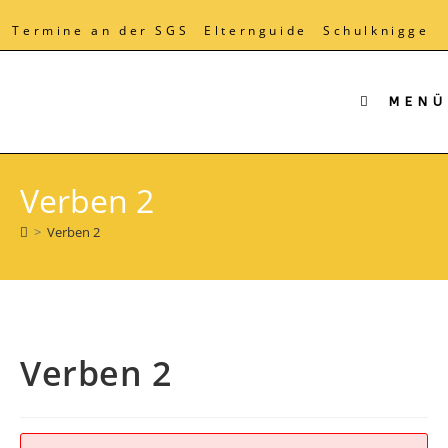
Zum
Inhalt
Termine an der SGS
Elternguide
Schulknigge
springen
MENÜ
Verben 2
>
Verben 2
Verben 2