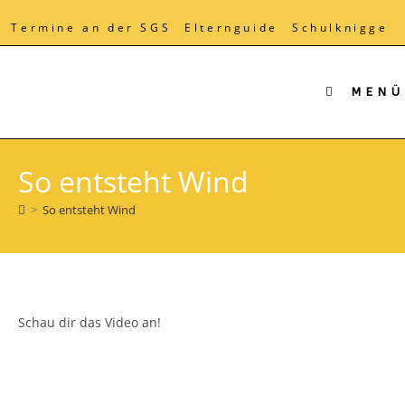
Zum
Inhalt
Termine an der SGS
Elternguide
Schulknigge
springen
MENÜ
So entsteht Wind
>
So entsteht Wind
Schau dir das Video an!