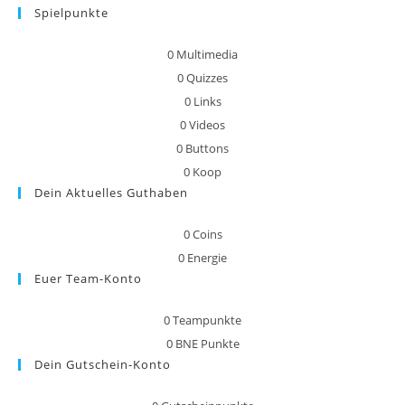
Spielpunkte
0
Multimedia
0
Quizzes
0
Links
0
Videos
0
Buttons
0
Koop
Dein Aktuelles Guthaben
0
Coins
0
Energie
Euer Team-Konto
0
Teampunkte
0
BNE Punkte
Dein Gutschein-Konto