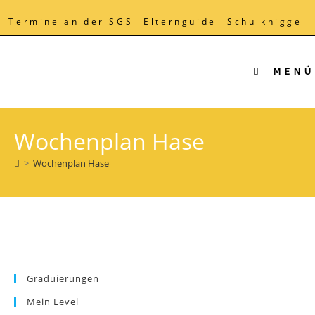
Zum
Inhalt
Termine an der SGS
Elternguide
Schulknigge
springen
MENÜ
Wochenplan Hase
>
Wochenplan Hase
Graduierungen
Mein Level