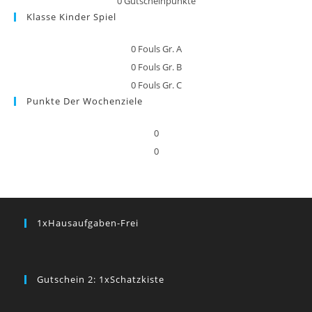
0
Gutscheinpunkte
Klasse Kinder Spiel
0
Fouls Gr. A
0
Fouls Gr. B
0
Fouls Gr. C
Punkte Der Wochenziele
0
0
1xHausaufgaben-Frei
Gutschein 2: 1xSchatzkiste